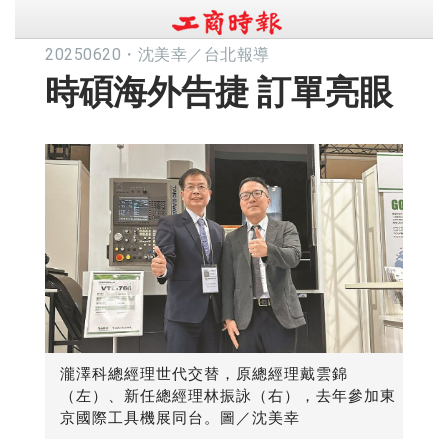
20250620
・
沈美幸／台北報導
時碩海外告捷 訂單亮眼
瀧澤科總經理世代交替，原總經理戴雲錦
（左）、新任總經理林振詠（右），去年參加東
京國際工具機展同台。圖／沈美幸