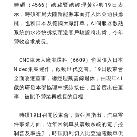
時碩（4566）總裁暨總經理黃亞興19日表
示，時碩布局大陸新能源車而打入比亞迪供應
鏈，也獲日本及德國大廠訂單，AI伺服器散熱
系統的水冷快拆接頭送客戶驗證將出貨，今年
營收追求成長。
CNC車床大廠瀧澤科（6609）也因併入日本
Nidec集團運作，啟動世代交替。19日股東會
全面改選董事，總經理戴雲錦退休，由現年41
歲的研發本部協理林振詠接任，且首度出任董
事，被賦予營業再成長的目標。
時碩19日召開股東會，黃亞興指出，汽車零
件事業方面，近年因剎車及震動系統的電子控
制普及率提升，時碩順利切入比亞迪電動車供