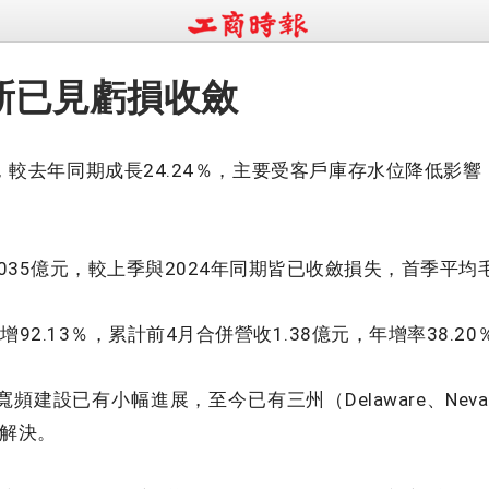
 統新已見虧損收斂
元，較去年同期成長24.24％，主要受客戶庫存水位降低影
。
35億元，較上季與2024年同期皆已收斂損失，首季平均毛
92.13％，累計前4月合併營收1.38億元，年增率38.20
設已有小幅進展，至今已有三州（Delaware、Nevad
解決。