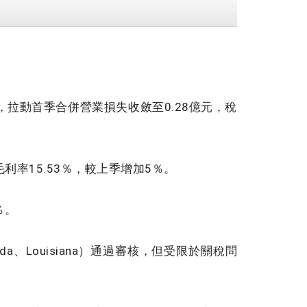
響，拉動首季合併營業損失收斂至0.28億元，稅
利率15.53％，較上季增加5％。
％。
a、Louisiana）通過審核，但受限於關稅問