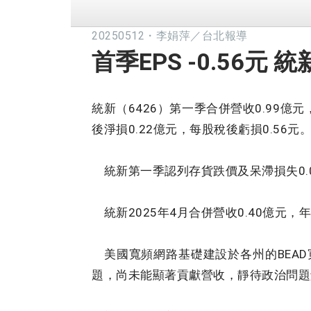
20250512
・
李娟萍／台北報導
首季EPS -0.56元
統新（6426）第一季合併營收0.99億
後淨損0.22億元，每股稅後虧損0.56元
統新第一季認列存貨跌價及呆滯損失0.0
統新2025年4月合併營收0.40億元，年增
美國寬頻網路基礎建設於各州的BEAD寬頻建
題，尚未能顯著貢獻營收，靜待政治問題