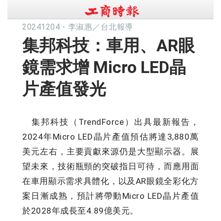
20241204
・
李淑惠／台北報導
集邦科技：車用、AR眼
鏡需求增 Micro LED晶
片產值發光
集邦科技（TrendForce）出具最新報告，
2024年Micro LED晶片產值預估將達3,880萬
美元左右，主要貢獻來源仍是大型顯示器。展
望未來，技術瓶頸的突破指日可待，而應用面
在車用顯示需求具體化，以及AR眼鏡全彩化方
案日漸成熟，預計將帶動Micro LED晶片產值
於2028年成長至4.89億美元。