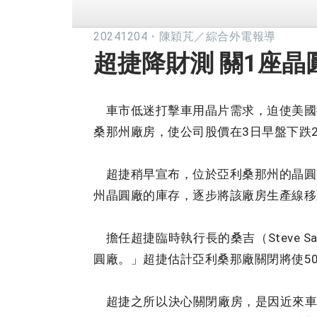
20241204
・
陳穎芃／綜合外電報導
超捷降財測 關1座晶
車市低迷打擊車用晶片需求，迫使美國微控制器
桑那州廠房，使公司股價在3日早盤下跌
超捷稍早宣布，位於亞利桑那州的晶圓廠
州晶圓廠的庫存，逐步將該廠房生產線移
擔任超捷臨時執行長的桑吉（Steve 
圓廠。」超捷估計亞利桑那廠關閉將使50
超捷之所以決心關閉廠房，是因近來車用