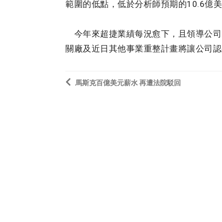
範圍的低點，低於分析師預期的10.6億
今年來超捷業績每況愈下，且領導公司3年
關廠及近日其他事業重整計畫將讓公司認列
馬斯克百億美元薪水 再遭法院駁回