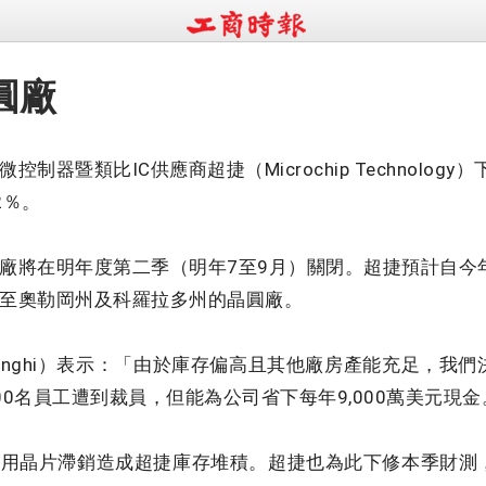
圓廠
暨類比IC供應商超捷（Microchip Technolog
2％。
將在明年度第二季（明年7至9月）關閉。超捷預計自今年
至奧勒岡州及科羅拉多州的晶圓廠。
Sanghi）表示：「由於庫存偏高且其他廠房產能充足，我們
0名員工遭到裁員，但能為公司省下每年9,000萬美元現金
晶片滯銷造成超捷庫存堆積。超捷也為此下修本季財測，預期