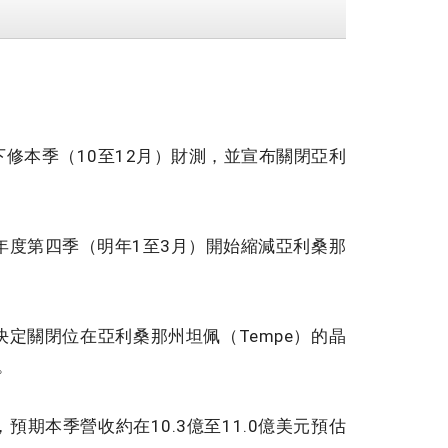
y）下修本季（10至12月）財測，並宣布關閉亞利
度第四季（明年1至3月）開始縮減亞利桑那
決定關閉位在亞利桑那州坦佩（Tempe）的晶
。
本季營收約在10.3億至11.0億美元預估