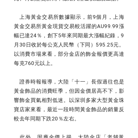
上海黃金交易所數據顯示，前9個月，上海
黃金交易所黃金現貨交易較活躍的AU99.99漲
幅已達24％，創下5年來同期最大漲幅紀錄，9
月30日收於每公克人民幣（下同）595.25元。
以消費市場來看，部分金店的飾金報價更高達
每克760元以上。
證券時報報導，大陸「十一」長假過往也是
黃金飾品的消費旺季，但因金價居高不下，影
響飾金買氣相對低迷。以深圳多家大型黃金珠
寶店家來看，最近一段時間黃金飾品的銷量反
較去年同期下跌20％左右。
此外，因應金價上揚，大陸金店「老舖黃