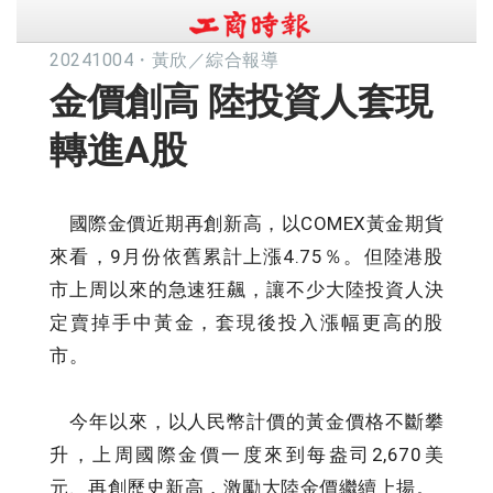
20241004
・
黃欣／綜合報導
金價創高 陸投資人套現
轉進A股
國際金價近期再創新高，以COMEX黃金期貨
來看，9月份依舊累計上漲4.75％。但陸港股
市上周以來的急速狂飆，讓不少大陸投資人決
定賣掉手中黃金，套現後投入漲幅更高的股
市。
今年以來，以人民幣計價的黃金價格不斷攀
升，上周國際金價一度來到每盎司2,670美
元、再創歷史新高，激勵大陸金價繼續上揚。