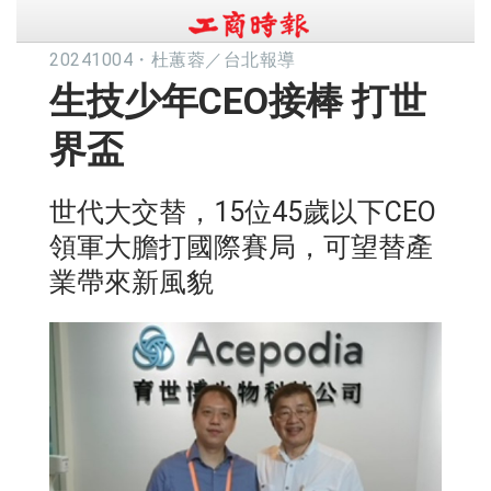
20241004
・
杜蕙蓉／台北報導
生技少年CEO接棒 打世
界盃
世代大交替，15位45歲以下CEO
領軍大膽打國際賽局，可望替產
業帶來新風貌