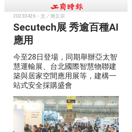
20230426
・
文／簡立宗
Secutech展 秀逾百種AI
應用
今至28日登場，同期舉辦亞太智
慧運輸展、台北國際智慧物聯建
築與居家空間應用展等，建構一
站式安全採購盛會