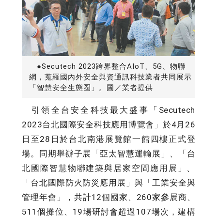
●Secutech 2023跨界整合AIoT、5G、物聯
網，蒐羅國內外安全與資通訊科技業者共同展示
「智慧安全生態圈」。圖／業者提供
引領全台安全科技最大盛事「Secutech
2023台北國際安全科技應用博覽會」於4月26
日至28日於台北南港展覽館一館四樓正式登
場。同期舉辦子展「亞太智慧運輸展」、「台
北國際智慧物聯建築與居家空間應用展」、
「台北國際防火防災應用展」與「工業安全與
管理年會」，共計12個國家、260家參展商、
511個攤位、19場研討會超過107場次，建構