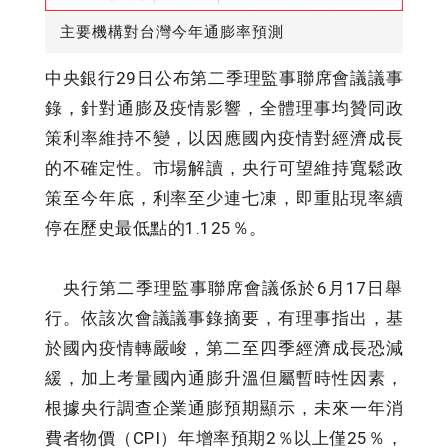
主要機構對台灣今年通膨率預測
中央銀行29日公布第二季理監事聯席會議議事
錄，針對通膨及疫情影響，全體理事均贊同政
策利率維持不變，以因應國內疫情對經濟成長
的不確定性。市場解讀，央行可望維持寬鬆政
策至今年底，利率至少連七凍，即重貼現率續
停在歷史最低點的1.125％。
央行第二季理監事聯席會議係於6月17日舉
行。依該次會議議事錄摘要，有理事指出，基
於國內疫情轉嚴峻，第二至四季經濟成長恐減
緩，加上考量國內通膨升溫但屬暫時性因素，
根據央行調查企業通膨預期顯示，未來一年消
費者物價（CPI）年增率預期2％以上僅25％，