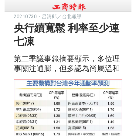
20210730
・
呂清郎／台北報導
央行續寬鬆 利率至少連
七凍
第二季議事錄摘要顯示，多位理
事關注通膨，但多認為尚屬溫和