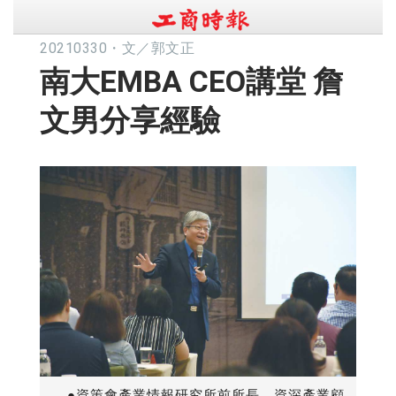
20210330
・
文／郭文正
南大EMBA CEO講堂 詹
文男分享經驗
●資策會產業情報研究所前所長、資深產業顧