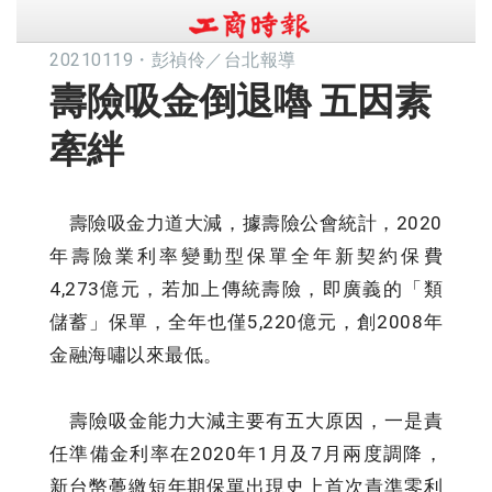
20210119
・
彭禎伶／台北報導
壽險吸金倒退嚕 五因素
牽絆
壽險吸金力道大減，據壽險公會統計，2020
年壽險業利率變動型保單全年新契約保費
4,273億元，若加上傳統壽險，即廣義的「類
儲蓄」保單，全年也僅5,220億元，創2008年
金融海嘯以來最低。
壽險吸金能力大減主要有五大原因，一是責
任準備金利率在2020年1月及7月兩度調降，
新台幣躉繳短年期保單出現史上首次責準零利