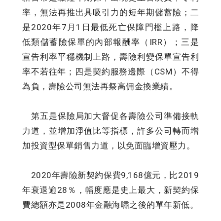
率，無法再推出具吸引力的短年期儲蓄險；二
是2020年7月1日最低死亡保障門檻上路，降
低類儲蓄險保單的內部報酬率（IRR）；三是
宣告利率平穩機制上路，壽險利變保單宣告利
率不若往年；四是契約服務邊際（CSM）不得
為負，壽險公司無法再祭高佣金換業績。
第五是保險局加大督促各壽險公司準備接軌
力道，並增加淨值比等指標，許多公司轉而增
加投資型保單銷售力道，以免面臨增資壓力。
2020年壽險新契約保費9,168億元，比2019
年衰退逾28％，幅度應是史上最大，新契約保
費總額亦是2008年金融海嘯之後的單年新低。