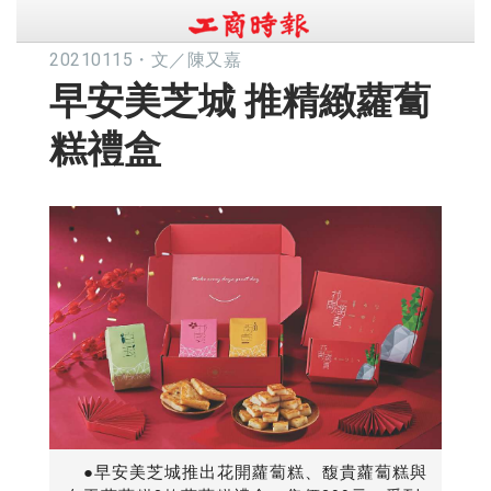
20210115
・
文／陳又嘉
早安美芝城 推精緻蘿蔔
糕禮盒
●早安美芝城推出花開蘿蔔糕、馥貴蘿蔔糕與