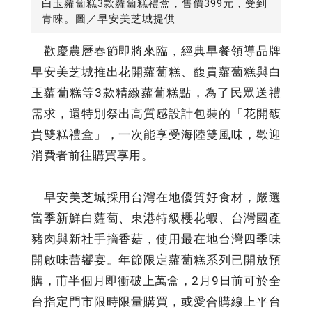
白玉蘿蔔糕3款蘿蔔糕禮盒，售價399元，受到
青睞。圖／早安美芝城提供
歡慶農曆春節即將來臨，經典早餐領導品牌
早安美芝城推出花開蘿蔔糕、馥貴蘿蔔糕與白
玉蘿蔔糕等3款精緻蘿蔔糕點，為了民眾送禮
需求，還特別祭出高質感設計包裝的「花開馥
貴雙糕禮盒」，一次能享受海陸雙風味，歡迎
消費者前往購買享用。
早安美芝城採用台灣在地優質好食材，嚴選
當季新鮮白蘿蔔、東港特級櫻花蝦、台灣國產
豬肉與新社手摘香菇，使用最在地台灣四季味
開啟味蕾饗宴。年節限定蘿蔔糕系列已開放預
購，甫半個月即衝破上萬盒，2月9日前可於全
台指定門市限時限量購買，或愛合購線上平台